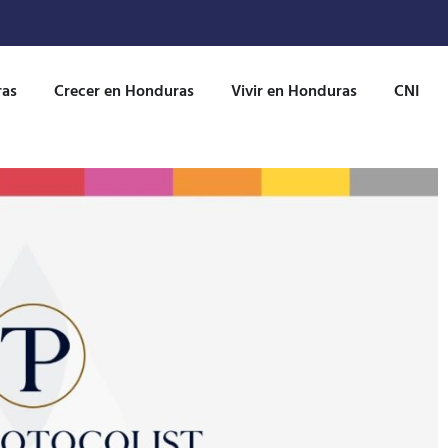
ras
Crecer en Honduras
Vivir en Honduras
CNI