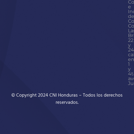
Co
e
In
d
Co
Co
La
Br
22
y
24
ca
en
1
y
4t
av
Ju
© Copyright 2024 CNI Honduras – Todos los derechos
reservados.