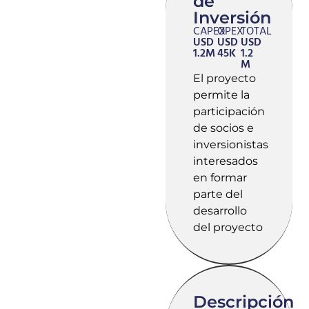
de
Inversión
CAPEX
OPEX
TOTAL
USD
USD
USD
1.2M
45K
1.2
M
El proyecto
permite la
participación
de socios e
inversionistas
interesados
en formar
parte del
desarrollo
del proyecto
Descripción