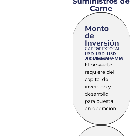
Suministros de
Carne
Monto
de
Inversión
CAPEX
OPEX
TOTAL
USD
USD
USD
200MM
65MM
265MM
El proyecto
requiere del
capital de
inversión y
desarrollo
para puesta
en operación.