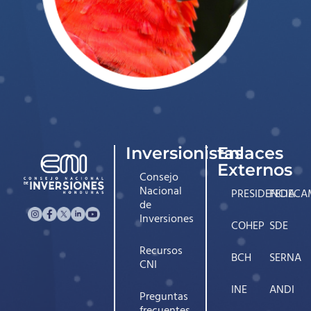
Inversionistas
Enlaces
Externos
Consejo
Nacional
PRESIDENCIA
FEDECA
de
Inversiones
COHEP
SDE
Recursos
BCH
SERNA
CNI
INE
ANDI
Preguntas
frecuentes