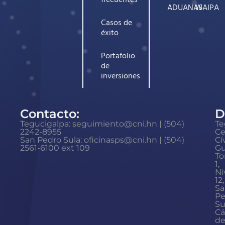
ADUANAS
WAIPA
Casos de
éxito
Portafolio
de
inversiones
Contacto:
D
Tegucigalpa: seguimiento@cni.hn | (504)
Te
2242-8955
Ce
San Pedro Sula: oficinasps@cni.hn | (504)
Cí
2561-6100 ext 109
Gu
To
1,
Ni
12,
Sa
Pe
Su
Cá
d