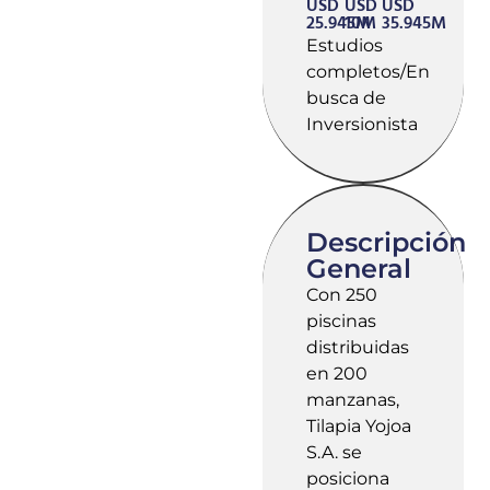
USD
USD
USD
25.945M
10M
35.945M
Estudios
completos/En
busca de
Inversionista
Descripción
General
Con 250
piscinas
distribuidas
en 200
manzanas,
Tilapia Yojoa
S.A. se
posiciona