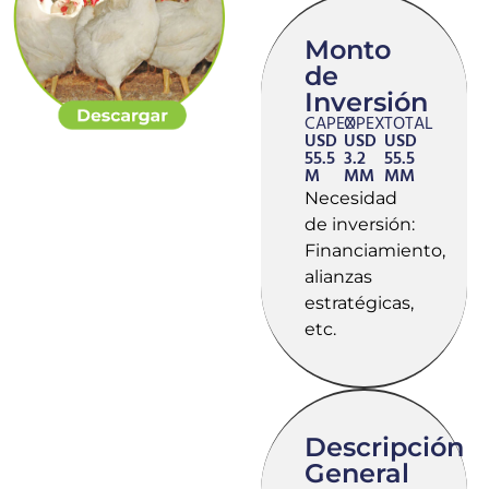
Monto
de
Inversión
CAPEX
OPEX
TOTAL
USD
USD
USD
55.5
3.2
55.5
M
MM
MM
Necesidad
de inversión:
Financiamiento,
alianzas
estratégicas,
etc.
Descripción
General