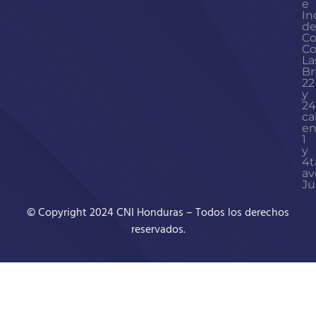
e
In
d
Co
Co
La
Br
22
y
24
ca
en
1
y
4t
av
Ju
© Copyright 2024 CNI Honduras – Todos los derechos
reservados.