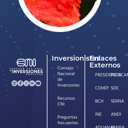
Inversionistas
Enlaces
Externos
Consejo
Nacional
PRESIDENCIA
FEDECA
de
Inversiones
COHEP
SDE
Recursos
BCH
SERNA
CNI
INE
ANDI
Preguntas
frecuentes
ADUANAS
WAIPA