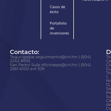
Casos de
éxito
Portafolio
de
inversiones
Contacto:
D
Tegucigalpa: seguimiento@cni.hn | (504)
Te
2242-8955
Ce
San Pedro Sula: oficinasps@cni.hn | (504)
Cí
2561-6100 ext 109
Gu
To
1,
Ni
12,
Sa
Pe
Su
Cá
d
Co