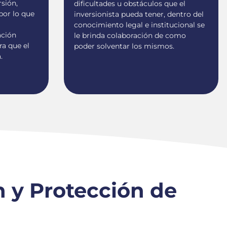
rsión,
dificultades u obstáculos que el
 por lo que
inversionista pueda tener, dentro del
conocimiento legal e institucional se
ación
le brinda colaboración de como
ra que el
poder solventar los mismos.
a.
n y Protección de