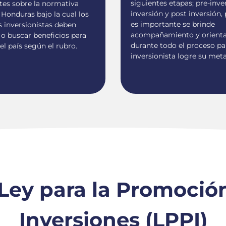
siguientes etapas; pre-inve
tes sobre la normativa
inversión y post inversión,
 Honduras bajo la cual los
es importante se brinde
s inversionistas deben
acompañamiento y orient
o buscar beneficios para
durante todo el proceso pa
 el país según el rubro.
inversionista logre su met
 Ley para la Promoció
Inversiones (LPPI)