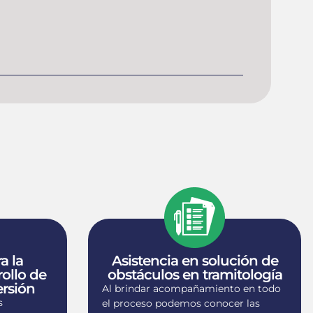
a la
Asistencia en solución de
rollo de
obstáculos en tramitología
ersión
Al brindar acompañamiento en todo
s
el proceso podemos conocer las