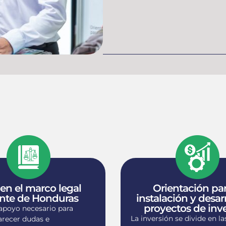
en el marco legal
Orientación par
nte de Honduras
instalación y desar
proyectos de inv
 apoyo necesario para
La inversión se divide en la
arecer dudas e