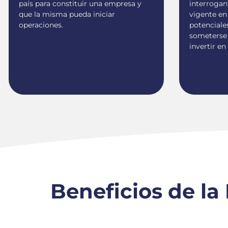
país para constituir una empresa y
interrogan
que la misma pueda iniciar
vigente en
operaciones.
potenciale
someterse 
invertir en
Beneficios de la