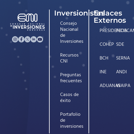
Inversionistas
Enlaces
Externos
Consejo
Nacional
PRESIDENCIA
FEDECA
de
Inversiones
COHEP
SDE
Recursos
BCH
SERNA
CNI
INE
ANDI
Preguntas
frecuentes
ADUANAS
WAIPA
Casos de
éxito
Portafolio
de
inversiones