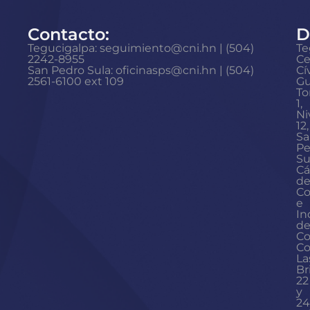
Contacto:
D
Tegucigalpa: seguimiento@cni.hn | (504)
Te
2242-8955
Ce
San Pedro Sula: oficinasps@cni.hn | (504)
Cí
2561-6100 ext 109
Gu
To
1,
Ni
12,
Sa
Pe
Su
Cá
d
Co
e
In
d
Co
Co
La
Br
22
y
24