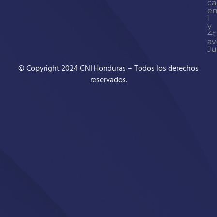
ca
en
1
y
4t
av
Ju
© Copyright 2024 CNI Honduras – Todos los derechos
reservados.