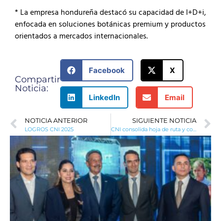
* La empresa hondureña destacó su capacidad de I+D+i,
enfocada en soluciones botánicas premium y productos
orientados a mercados internacionales.
Facebook
X
Compartir
Noticia:
LinkedIn
Email
NOTICIA ANTERIOR
SIGUIENTE NOTICIA
LOGROS CNI 2025
CNI consolida hoja de ruta y coordinación clave para avanzar proyecto de Lynx S.A. en régimen turístico