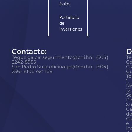
éxito
Portafolio
de
inversiones
Contacto:
D
Tegucigalpa: seguimiento@cni.hn | (504)
Te
2242-8955
Ce
San Pedro Sula: oficinasps@cni.hn | (504)
Cí
2561-6100 ext 109
Gu
To
1,
Ni
12,
Sa
Pe
Su
Cá
d
Co
e
In