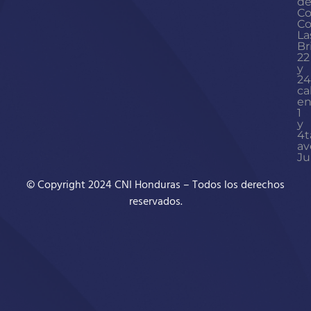
d
Co
Co
La
Br
22
y
24
ca
en
1
y
4t
av
Ju
© Copyright 2024 CNI Honduras – Todos los derechos
reservados.