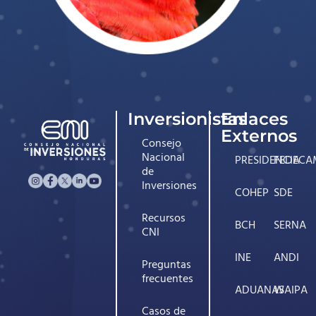
Inversionistas
Enlaces
Externos
Consejo
Nacional
PRESIDENCIA
FEDECA
de
Inversiones
COHEP
SDE
Recursos
BCH
SERNA
CNI
INE
ANDI
Preguntas
frecuentes
ADUANAS
WAIPA
Casos de