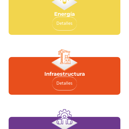
Energía
Detalles
Infraestructura
Detalles