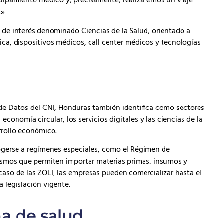
uipamiento médico y, precisamente, realizaremos un viaje
.»
or de interés denominado Ciencias de la Salud, orientado a
tica, dispositivos médicos, call center médicos y tecnologías
a de Datos del CNI, Honduras también identifica como sectores
 economía circular, los servicios digitales y las ciencias de la
rrollo económico.
cogerse a regímenes especiales, como el Régimen de
nismos que permiten importar materias primas, insumos y
 caso de las ZOLI, las empresas pueden comercializar hasta el
 legislación vigente.
a de salud