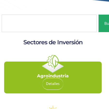
Bu
Sectores de Inversión
Agroindustria
Detalles