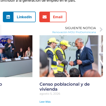
 contribuir a la generación de empleo en el país.
LinkedIn
Email
SIGUIENTE NOTICIA
Renovación MOU ProDominicana
o
Censo poblacional y de
vivienda
agosto 5, 2026
Leer Más