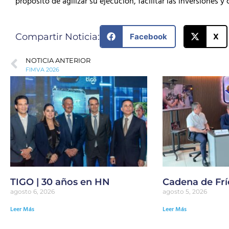
propósito de agilizar su ejecución, facilitar las inversiones y
Compartir Noticia:
Facebook
X
NOTICIA ANTERIOR
FIMVA 2026
TIGO | 30 años en HN
Cadena de Frí
agosto 6, 2026
agosto 5, 2026
Leer Más
Leer Más