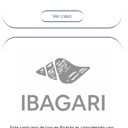
Ver caso
Este santuario de lujo en Roatán es considerado uno