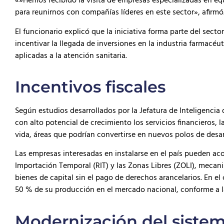
«»Hemos recibido la visita de empresas especializadas en eq
para reunirnos con compañías líderes en este sector», afirmó
El funcionario explicó que la iniciativa forma parte del sect
incentivar la llegada de inversiones en la industria farmacéu
aplicadas a la atención sanitaria.
Incentivos fiscales
Según estudios desarrollados por la Jefatura de Inteligenci
con alto potencial de crecimiento los servicios financieros, la
vida, áreas que podrían convertirse en nuevos polos de desa
Las empresas interesadas en instalarse en el país pueden a
Importación Temporal (RIT) y las Zonas Libres (ZOLI), meca
bienes de capital sin el pago de derechos arancelarios. En el
50 % de su producción en el mercado nacional, conforme a la
Modernización del sistem