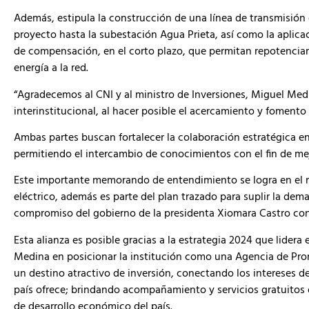
Además, estipula la construcción de una línea de transmisión e
proyecto hasta la subestación Agua Prieta, así como la aplica
de compensación, en el corto plazo, que permitan repotenciar 
energía a la red.
“Agradecemos al CNI y al ministro de Inversiones, Miguel Med
interinstitucional, al hacer posible el acercamiento y fomento
Ambas partes buscan fortalecer la colaboración estratégica en
permitiendo el intercambio de conocimientos con el fin de mej
Este importante memorando de entendimiento se logra en el m
eléctrico, además es parte del plan trazado para suplir la dem
compromiso del gobierno de la presidenta Xiomara Castro con e
Esta alianza es posible gracias a la estrategia 2024 que lidera 
Medina en posicionar la institución como una Agencia de Pr
un destino atractivo de inversión, conectando los intereses d
país ofrece; brindando acompañamiento y servicios gratuitos du
de desarrollo económico del país.