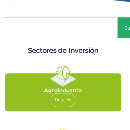
Bu
Sectores de Inversión
Agroindustria
Detalles