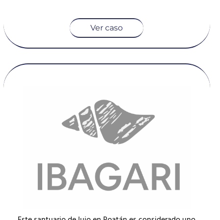
Ver caso
Este santuario de lujo en Roatán es considerado uno