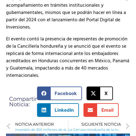
acompañamiento en trámites institucionales y
gubernamentales, mismos que se podrán hacer en línea a
partir del 2024 con el lanzamiento del Portal Digital de
Inversiones.
El evento contó la presencia de representes de promoción
de la Cancillería hondureña y se anunció que el evento se
replicará de forma internacional ante los embajadores
acreditados en Honduras concurrentes en México, Panamá
y Guatemala, impactando a más de 40 mercados
internacionales.
Facebook
X
Compartir
Noticia:
LinkedIn
Email
NOTICIA ANTERIOR
SIGUIENTE NOTICIA
Inversión de 300 millones de dólares en planta solar de 300 Mega Watts en Choloma, Cortés.
La Cámara Hondureña de la Industria de la Construcción (CHICO), aliado técnico del CNI en pro del sector Infraestructura en materia de inversión.