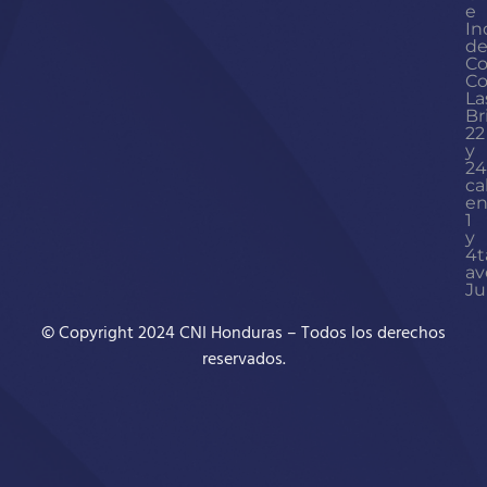
e
In
d
Co
Co
La
Br
22
y
24
ca
en
1
y
4t
av
Ju
© Copyright 2024 CNI Honduras – Todos los derechos
reservados.