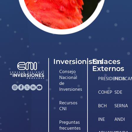
Inversionistas
Enlaces
Externos
Consejo
Nacional
PRESIDENCIA
FEDECA
de
Inversiones
COHEP
SDE
Recursos
BCH
SERNA
CNI
INE
ANDI
Preguntas
frecuentes