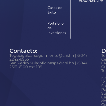
ADUANAS
WAIPA
Casos de
éxito
Portafolio
de
inversiones
Contacto:
D
Tegucigalpa: seguimiento@cni.hn | (504)
Te
2242-8955
Ce
San Pedro Sula: oficinasps@cni.hn | (504)
Cí
2561-6100 ext 109
Gu
To
1,
Ni
12,
Sa
Pe
Su
Cá
d
Co