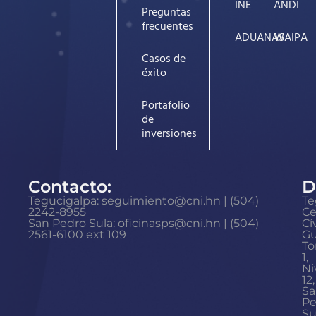
INE
ANDI
Preguntas
frecuentes
ADUANAS
WAIPA
Casos de
éxito
Portafolio
de
inversiones
Contacto:
D
Tegucigalpa: seguimiento@cni.hn | (504)
Te
2242-8955
Ce
San Pedro Sula: oficinasps@cni.hn | (504)
Cí
2561-6100 ext 109
Gu
To
1,
Ni
12,
Sa
Pe
Su