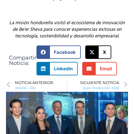
La misión hondureña visitó el ecosistema de innovación
de Be'er Sheva para conocer experiencias exitosas en
tecnología, sostenibilidad y desarrollo empresarial.
Facebook
X
Compartir
Noticia:
LinkedIn
Email
NOTICIA ANTERIOR
SIGUIENTE NOTICIA
WAIPA —RD
Expo Producción 2026