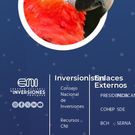
Inversionistas
Enlaces
Externos
Consejo
Nacional
PRESIDENCIA
FEDECA
de
Inversiones
COHEP
SDE
Recursos
BCH
SERNA
CNI