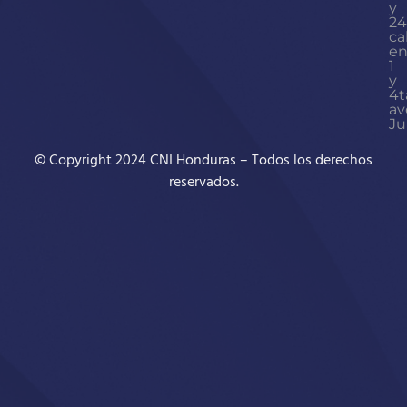
y
24
ca
en
1
y
4t
av
Ju
© Copyright 2024 CNI Honduras – Todos los derechos
reservados.