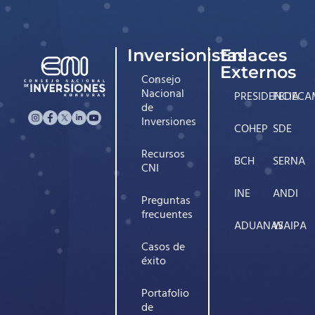
Inversionistas
Enlaces
Externos
Consejo
Nacional
PRESIDENCIA
FEDECA
de
Inversiones
COHEP
SDE
Recursos
BCH
SERNA
CNI
INE
ANDI
Preguntas
frecuentes
ADUANAS
WAIPA
Casos de
éxito
Portafolio
de