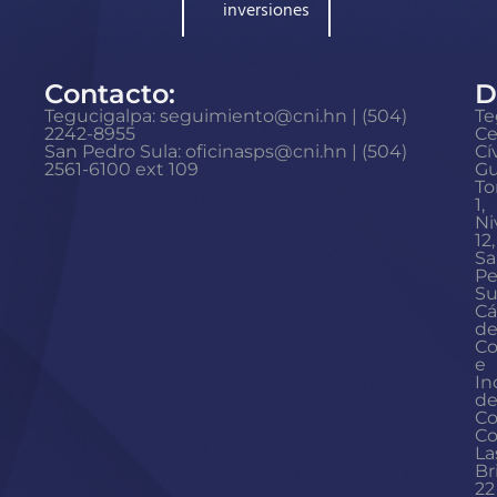
inversiones
Contacto:
D
Tegucigalpa: seguimiento@cni.hn | (504)
Te
2242-8955
Ce
San Pedro Sula: oficinasps@cni.hn | (504)
Cí
2561-6100 ext 109
Gu
To
1,
Ni
12,
Sa
Pe
Su
Cá
d
Co
e
In
d
Co
Co
La
Br
22