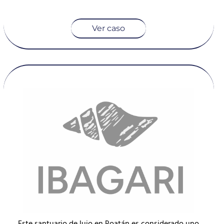
Ver caso
Este santuario de lujo en Roatán es considerado uno