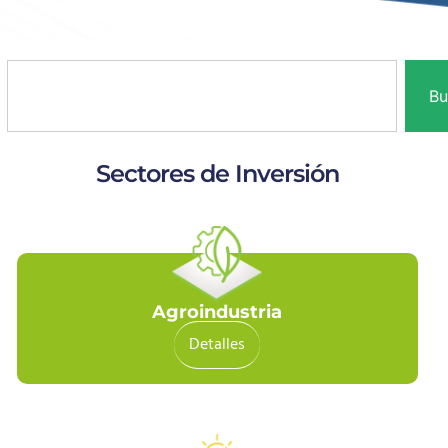
Bu
Sectores de Inversión
Agroindustria
Detalles