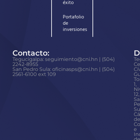
éxito
Portafolio
de
inversiones
Contacto:
D
Tegucigalpa: seguimiento@cni.hn | (504)
Te
2242-8955
Ce
San Pedro Sula: oficinasps@cni.hn | (504)
Cí
2561-6100 ext 109
Gu
To
1,
Ni
12,
Sa
Pe
Su
Cá
d
Co
e
In
d