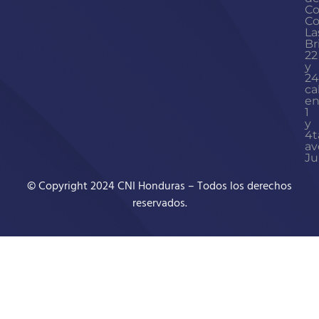
Co
Co
La
Br
22
y
24
ca
en
1
y
4t
av
Ju
© Copyright 2024 CNI Honduras – Todos los derechos
reservados.