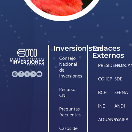
Inversionistas
Enlaces
Externos
Consejo
Nacional
PRESIDENCIA
FEDECA
de
Inversiones
COHEP
SDE
Recursos
BCH
SERNA
CNI
INE
ANDI
Preguntas
frecuentes
ADUANAS
WAIPA
Casos de