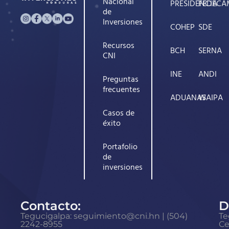
Nacional
PRESIDENCIA
FEDECA
de
Inversiones
COHEP
SDE
Recursos
BCH
SERNA
CNI
INE
ANDI
Preguntas
frecuentes
ADUANAS
WAIPA
Casos de
éxito
Portafolio
de
inversiones
Contacto:
D
Tegucigalpa: seguimiento@cni.hn | (504)
Te
2242-8955
Ce