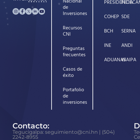
Nacional
PRESIDENCIA
FEDECA
de
Inversiones
COHEP
SDE
Recursos
BCH
SERNA
CNI
INE
ANDI
Preguntas
frecuentes
ADUANAS
WAIPA
Casos de
éxito
Portafolio
de
inversiones
Contacto:
D
Tegucigalpa: seguimiento@cni.hn | (504)
Te
2242-8955
Ce