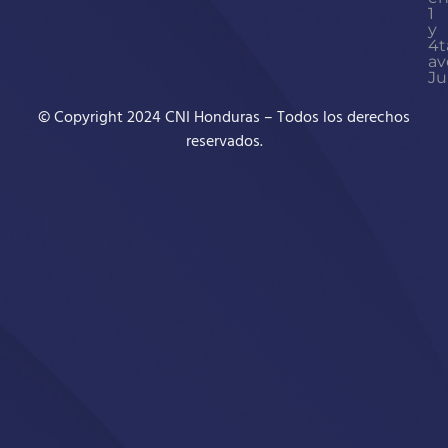
1
y
4t
av
Ju
© Copyright 2024 CNI Honduras – Todos los derechos
reservados.