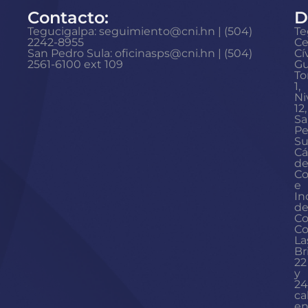
Contacto:
D
Tegucigalpa: seguimiento@cni.hn | (504)
Te
2242-8955
Ce
San Pedro Sula: oficinasps@cni.hn | (504)
Cí
2561-6100 ext 109
Gu
To
1,
Ni
12,
Sa
Pe
Su
Cá
d
Co
e
In
d
Co
Co
La
Br
22
y
24
ca
en