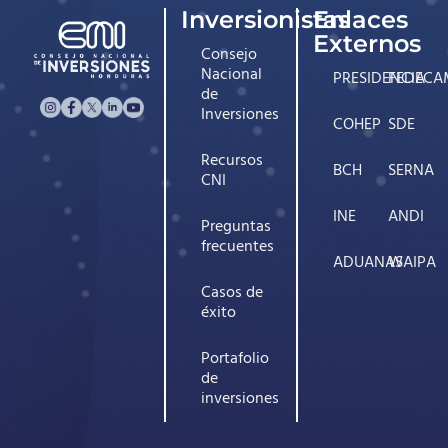
Inversionistas
Enlaces
Externos
Consejo
Nacional
PRESIDENCIA
FEDECA
de
Inversiones
COHEP
SDE
Recursos
BCH
SERNA
CNI
INE
ANDI
Preguntas
frecuentes
ADUANAS
WAIPA
Casos de
éxito
Portafolio
de
inversiones