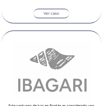
Ver caso
Este santuario de lujo en Roatán es considerado uno