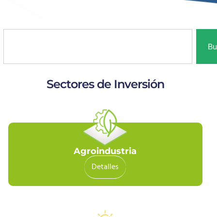
Bu
Sectores de Inversión
Agroindustria
Detalles