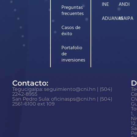
INE
ANDI
Preguntas
frecuentes
ADUANAS
WAIPA
Casos de
éxito
Portafolio
de
inversiones
Contacto:
D
Tegucigalpa: seguimiento@cni.hn | (504)
Te
2242-8955
Ce
San Pedro Sula: oficinasps@cni.hn | (504)
Cí
2561-6100 ext 109
Gu
To
1,
Ni
12,
Sa
Pe