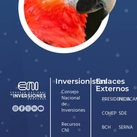
Inversionistas
Enlaces
Externos
Consejo
Nacional
PRESIDENCIA
FEDECA
de
Inversiones
COHEP
SDE
Recursos
BCH
SERNA
CNI