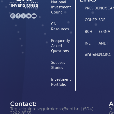
National
Investment
PRESIDENCY
FEDECA
Council
COHEP
SDE
CNI
Resources
BCH
SERNA
Frequently
INE
ANDI
Asked
Questions
ADUANAS
WAIPA
Success
Stories
Investment
Portfolio
Contact:
A
Tegucigalpa: seguimiento@cni.hn | (504)
Te
2242-8955
G