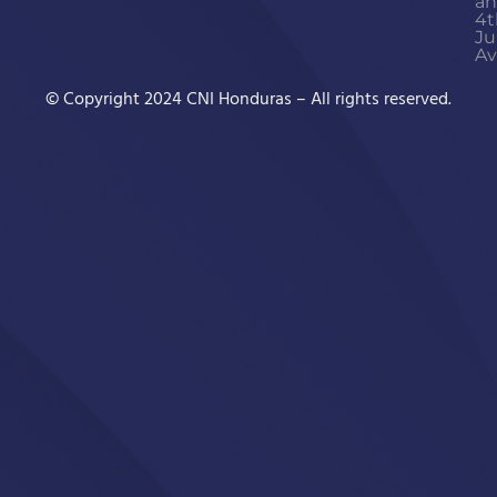
a
4t
Ju
Av
© Copyright 2024 CNI Honduras – All rights reserved.