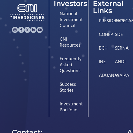
Investors
External
Links
National
Investment
PRESIDENCY
FEDECA
Council
COHEP
SDE
CNI
Resources
BCH
SERNA
Frequently
INE
ANDI
Asked
Questions
ADUANAS
WAIPA
Success
Stories
Investment
Portfolio
Contact:
A