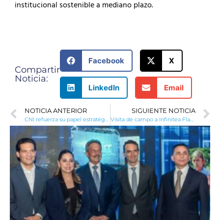
institucional sostenible a mediano plazo.
Facebook
X
Compartir
Noticia:
LinkedIn
Email
NOTICIA ANTERIOR
SIGUIENTE NOTICIA
CNI refuerza su papel estratégico en el impulso a las inversiones del sector energético
Visita de campo a Infinitea Flavor Lab