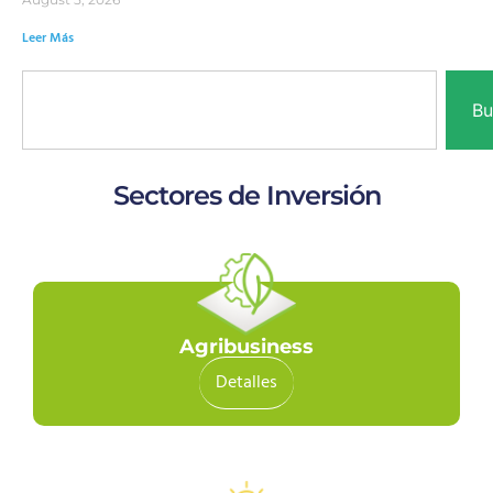
Leer Más
Bu
Sectores de Inversión
Agribusiness
Detalles