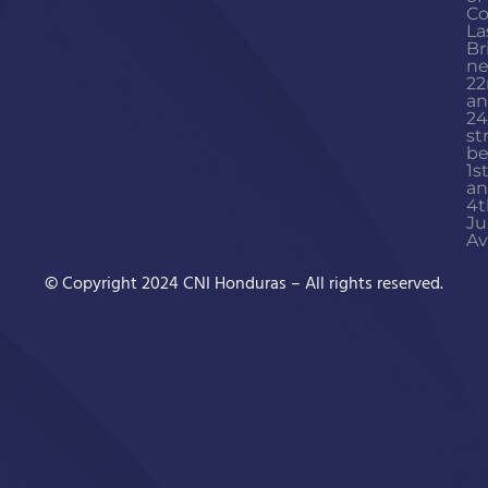
Co
La
Br
ne
22
a
24
st
b
1s
a
4t
Ju
Av
© Copyright 2024 CNI Honduras – All rights reserved.