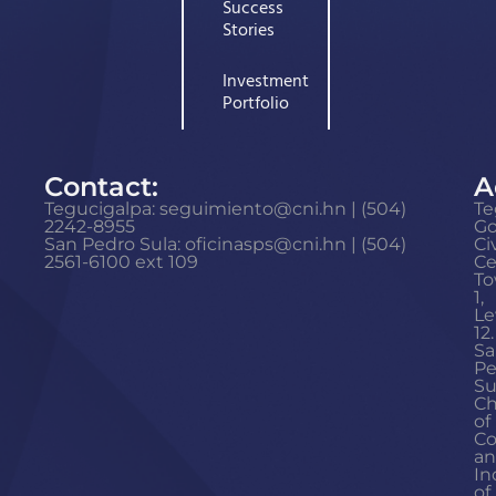
Success
Stories
Investment
Portfolio
Contact:
A
Tegucigalpa: seguimiento@cni.hn | (504)
Te
2242-8955
G
San Pedro Sula: oficinasps@cni.hn | (504)
Ci
2561-6100 ext 109
Ce
To
1,
Le
12.
Sa
Pe
Su
C
of
C
a
In
of