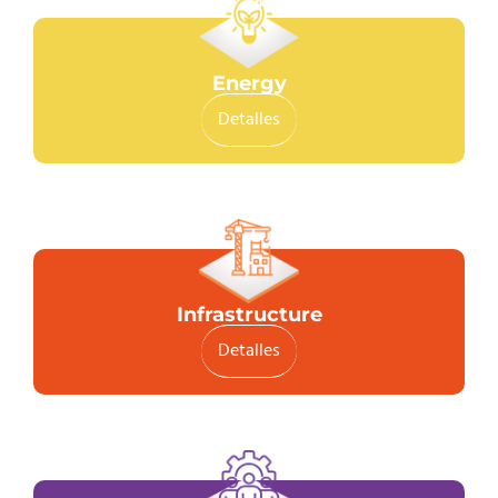
Energy
Detalles
Infrastructure
Detalles