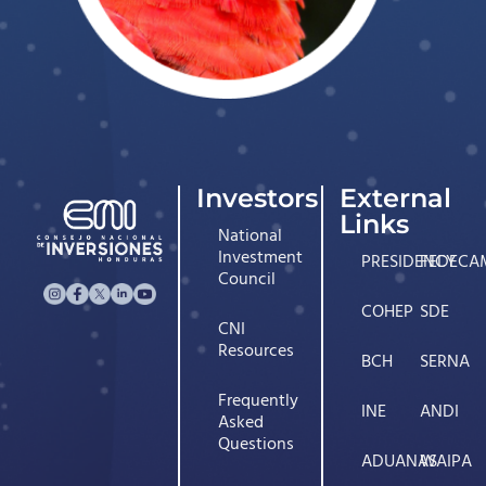
Investors
External
Links
National
Investment
PRESIDENCY
FEDECA
Council
COHEP
SDE
CNI
Resources
BCH
SERNA
Frequently
INE
ANDI
Asked
Questions
ADUANAS
WAIPA