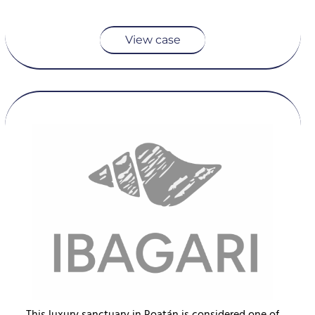
View case
This luxury sanctuary in Roatán is considered one of