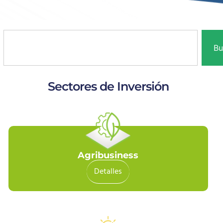
Bu
Sectores de Inversión
Agribusiness
Detalles