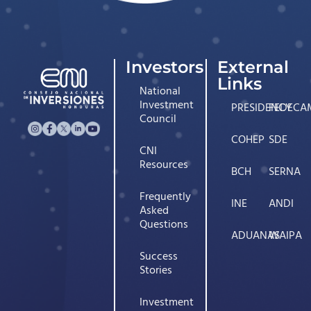
Investors
External
Links
National
Investment
PRESIDENCY
FEDECA
Council
COHEP
SDE
CNI
Resources
BCH
SERNA
Frequently
INE
ANDI
Asked
Questions
ADUANAS
WAIPA
Success
Stories
Investment