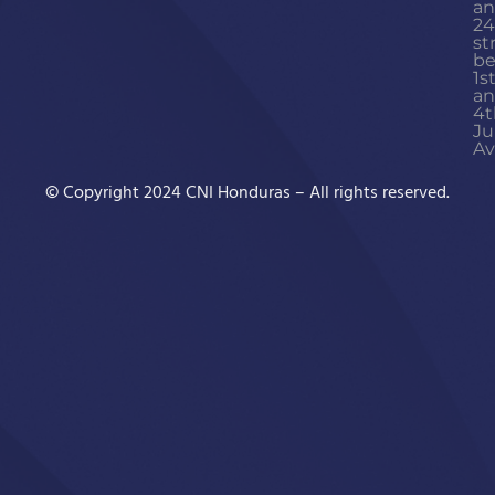
a
24
st
b
1s
a
4t
Ju
Av
© Copyright 2024 CNI Honduras – All rights reserved.