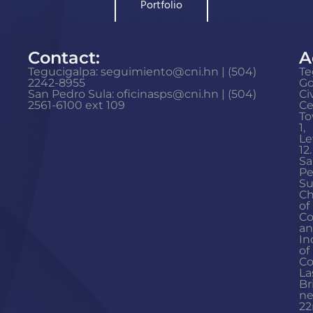
Portfolio
Contact:
A
Tegucigalpa: seguimiento@cni.hn | (504)
Te
2242-8955
G
San Pedro Sula: oficinasps@cni.hn | (504)
Ci
2561-6100 ext 109
Ce
To
1,
Le
12.
Sa
Pe
Su
C
of
C
a
In
of
Co
La
Br
ne
22