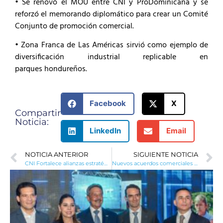
• Se renovó el MOU entre CNI y ProDominicana y se
reforzó el memorando diplomático para crear un Comité
Conjunto de promoción comercial.
• Zona Franca de Las Américas sirvió como ejemplo de
diversificación industrial replicable en
parques hondureños.
Facebook
X
Compartir
Noticia:
LinkedIn
Email
NOTICIA ANTERIOR
SIGUIENTE NOTICIA
CNI Fortalece alianzas estratégicas de RD para impulsar inversión y comercio bilateral
Nuevos acuerdos comerciales y proyección internacional con conectividad área directa