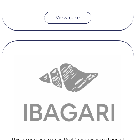
View case
This luxury sanctuary in Roatán is considered one of