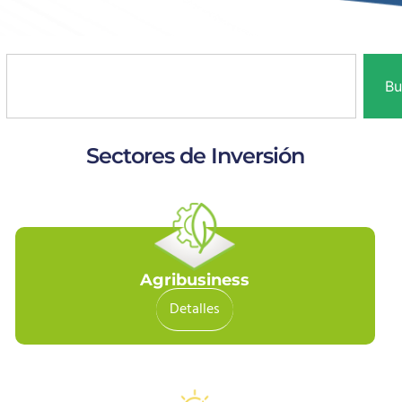
Bu
Sectores de Inversión
Agribusiness
Detalles