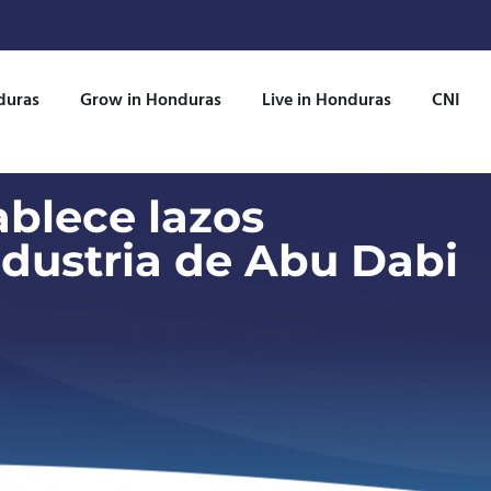
duras
Grow in Honduras
Live in Honduras
CNI
ablece lazos
dustria de Abu Dabi