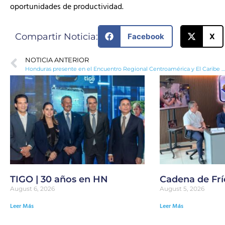
oportunidades de productividad.
Compartir Noticia:
Facebook
X
NOTICIA ANTERIOR
Honduras presente en el Encuentro Regional Centroamérica y El Caribe de la Asociación Mundial de Agencias de Promoción de Inversiones (WAIPA)
TIGO | 30 años en HN
Cadena de Frí
August 6, 2026
August 5, 2026
Leer Más
Leer Más