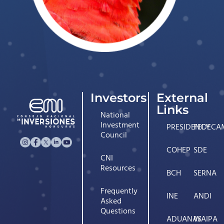
Investors
External
Links
National
Investment
PRESIDENCY
FEDECA
Council
COHEP
SDE
CNI
Resources
BCH
SERNA
Frequently
INE
ANDI
Asked
Questions
ADUANAS
WAIPA