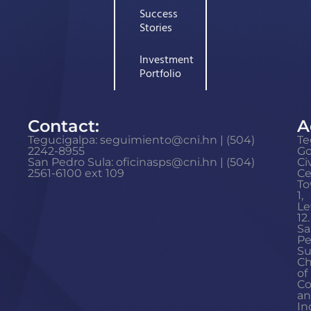
Success
Stories
Investment
Portfolio
Contact:
A
Tegucigalpa: seguimiento@cni.hn | (504)
Te
2242-8955
G
San Pedro Sula: oficinasps@cni.hn | (504)
Ci
2561-6100 ext 109
Ce
To
1,
Le
12.
Sa
Pe
Su
C
of
C
a
In