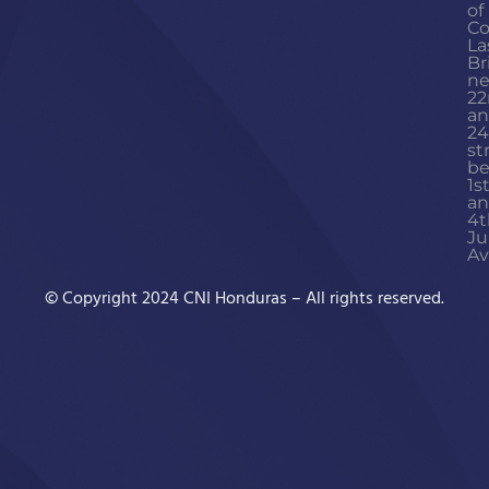
of
Co
La
Br
ne
22
a
24
st
b
1s
a
4t
Ju
Av
© Copyright 2024 CNI Honduras – All rights reserved.