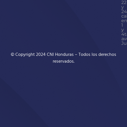
22
y
24
ca
en
1
y
4t
av
Ju
© Copyright 2024 CNI Honduras – Todos los derechos
reservados.