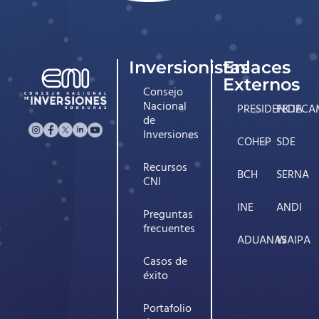
Inversionistas
Enlaces
Externos
Consejo
Nacional
PRESIDENCIA
FEDECA
de
Inversiones
COHEP
SDE
Recursos
BCH
SERNA
CNI
INE
ANDI
Preguntas
frecuentes
ADUANAS
WAIPA
Casos de
éxito
Portafolio