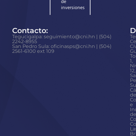
de
inversiones
Contacto:
D
Tegucigalpa: seguimiento@cni.hn | (504)
Te
2242-8955
Ce
San Pedro Sula: oficinasps@cni.hn | (504)
Cí
2561-6100 ext 109
Gu
To
1,
Ni
12,
Sa
Pe
Su
Cá
d
Co
e
In
d
Co
Co
La
Br