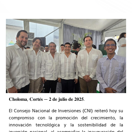
𝐂𝐡𝐨𝐥𝐨𝐦𝐚, 𝐂𝐨𝐫𝐭𝐞́𝐬 — 𝟐 𝐝𝐞 𝐣𝐮𝐥𝐢𝐨 𝐝𝐞 𝟐𝟎𝟐𝟓.
El Consejo Nacional de Inversiones (CNI) reiteró hoy su
compromiso con la promoción del crecimiento, la
innovación tecnológica y la sostenibilidad de la