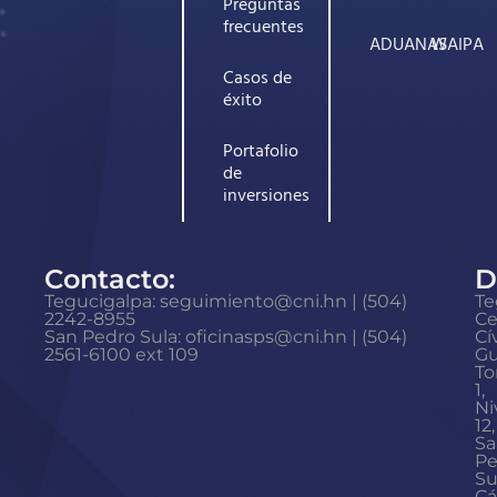
Preguntas
frecuentes
ADUANAS
WAIPA
Casos de
éxito
Portafolio
de
inversiones
Contacto:
D
Tegucigalpa: seguimiento@cni.hn | (504)
Te
2242-8955
Ce
San Pedro Sula: oficinasps@cni.hn | (504)
Cí
2561-6100 ext 109
Gu
To
1,
Ni
12,
Sa
Pe
Su
Cá