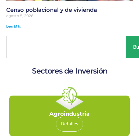
Censo poblacional y de vivienda
agosto 5, 2026
Leer Más
Bu
Sectores de Inversión
Agroindustria
Detalles