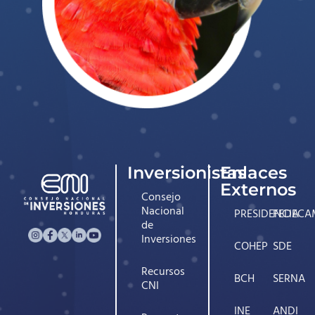
Inversionistas
Enlaces
Externos
Consejo
Nacional
PRESIDENCIA
FEDECA
de
Inversiones
COHEP
SDE
Recursos
BCH
SERNA
CNI
INE
ANDI