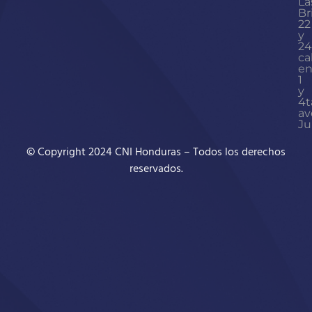
La
Br
22
y
24
ca
en
1
y
4t
av
Ju
© Copyright 2024 CNI Honduras – Todos los derechos
reservados.