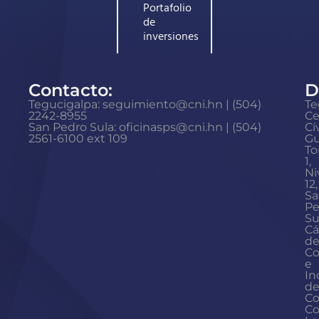
Portafolio
de
inversiones
Contacto:
D
Tegucigalpa: seguimiento@cni.hn | (504)
Te
2242-8955
Ce
San Pedro Sula: oficinasps@cni.hn | (504)
Cí
2561-6100 ext 109
Gu
To
1,
Ni
12,
Sa
Pe
Su
Cá
d
Co
e
In
d
Co
Co