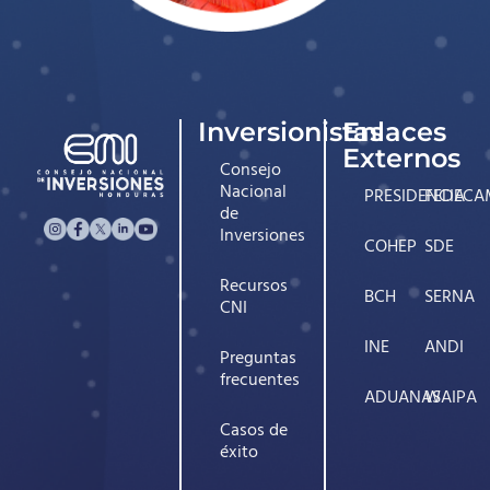
Inversionistas
Enlaces
Externos
Consejo
Nacional
PRESIDENCIA
FEDECA
de
Inversiones
COHEP
SDE
Recursos
BCH
SERNA
CNI
INE
ANDI
Preguntas
frecuentes
ADUANAS
WAIPA
Casos de
éxito