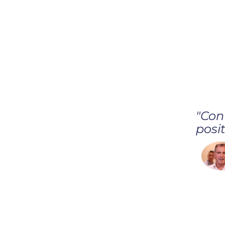
"Con
posit