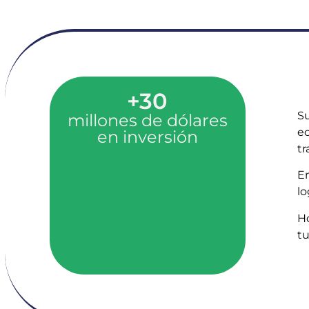
+30
Su
millones de dólares
ec
en inversión
tr
En
l
Ho
tu