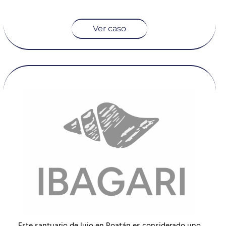
Ver caso
Este santuario de lujo en Roatán es considerado uno