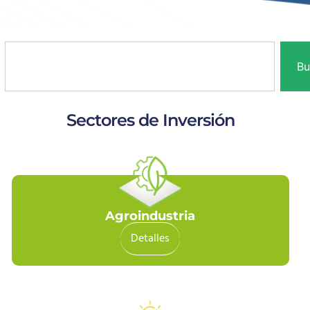
Bu
Sectores de Inversión
Agroindustria
Detalles