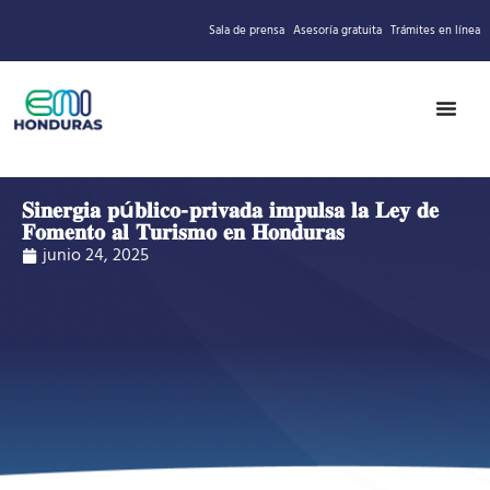
Sala de prensa
Asesoría gratuita
Trámites en línea
𝐒𝐢𝐧𝐞𝐫𝐠𝐢𝐚 𝐩ú𝐛𝐥𝐢𝐜𝐨-𝐩𝐫𝐢𝐯𝐚𝐝𝐚 𝐢𝐦𝐩𝐮𝐥𝐬𝐚 𝐥𝐚 𝐋𝐞𝐲 𝐝𝐞
𝐅𝐨𝐦𝐞𝐧𝐭𝐨 𝐚𝐥 𝐓𝐮𝐫𝐢𝐬𝐦𝐨 𝐞𝐧 𝐇𝐨𝐧𝐝𝐮𝐫𝐚𝐬
junio 24, 2025