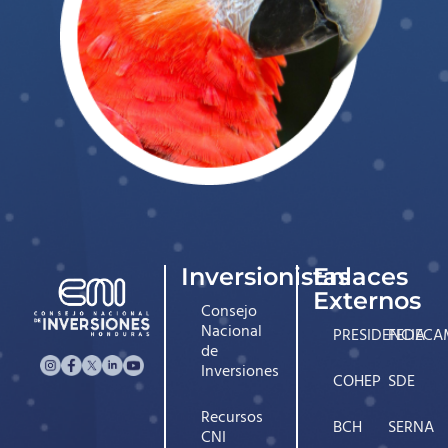
Inversionistas
Enlaces
Externos
Consejo
Nacional
PRESIDENCIA
FEDECA
de
Inversiones
COHEP
SDE
Recursos
BCH
SERNA
CNI