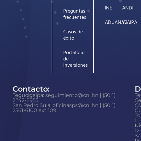
INE
ANDI
Preguntas
frecuentes
ADUANAS
WAIPA
Casos de
éxito
Portafolio
de
inversiones
Contacto:
D
Tegucigalpa: seguimiento@cni.hn | (504)
Te
2242-8955
Ce
San Pedro Sula: oficinasps@cni.hn | (504)
Cí
2561-6100 ext 109
Gu
To
1,
Ni
12,
Sa
Pe