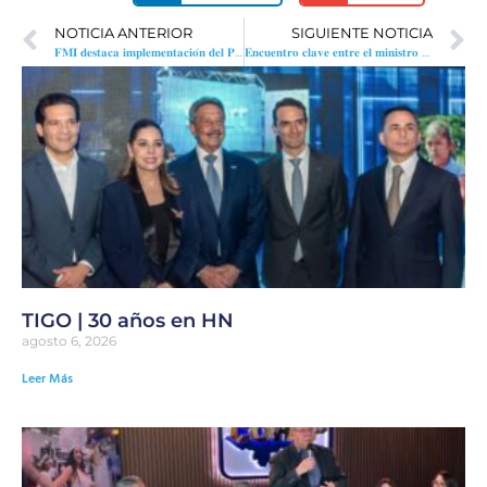
NOTICIA ANTERIOR
SIGUIENTE NOTICIA
𝐅𝐌𝐈 𝐝𝐞𝐬𝐭𝐚𝐜𝐚 𝐢𝐦𝐩𝐥𝐞𝐦𝐞𝐧𝐭𝐚𝐜𝐢𝐨́𝐧 𝐝𝐞𝐥 𝐏𝐨𝐫𝐭𝐚𝐥 𝐃𝐢𝐠𝐢𝐭𝐚𝐥 𝐝𝐞 𝐈𝐧𝐯𝐞𝐫𝐬𝐢𝐨𝐧𝐞𝐬 𝐞𝐧 𝐬𝐮 𝐢𝐧𝐟𝐨𝐫𝐦𝐞 𝐬𝐨𝐛𝐫𝐞 𝐇𝐨𝐧𝐝𝐮𝐫𝐚𝐬
𝐄𝐧𝐜𝐮𝐞𝐧𝐭𝐫𝐨 𝐜𝐥𝐚𝐯𝐞 𝐞𝐧𝐭𝐫𝐞 𝐞𝐥 𝐦𝐢𝐧𝐢𝐬𝐭𝐫𝐨 𝐝𝐞 𝐈𝐧𝐯𝐞𝐫𝐬𝐢𝐨𝐧𝐞𝐬 𝐝𝐞 𝐇𝐨𝐧𝐝𝐮𝐫𝐚𝐬 𝐲 𝐝𝐢𝐫𝐞𝐜𝐭𝐢𝐯𝐨𝐬 𝐝𝐞 𝐥𝐚 𝐀𝐂𝐑𝐉 𝐜𝐨𝐧𝐬𝐨𝐥𝐢𝐝𝐚 𝐧𝐞𝐱𝐨𝐬 𝐛𝐢𝐥𝐚𝐭𝐞𝐫𝐚𝐥𝐞𝐬
TIGO | 30 años en HN
agosto 6, 2026
Leer Más