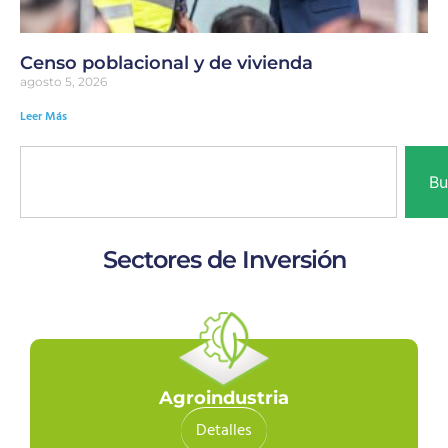
Censo poblacional y de vivienda
agosto 5, 2026
Leer Más
Bu
Sectores de Inversión
Agroindustria
Detalles