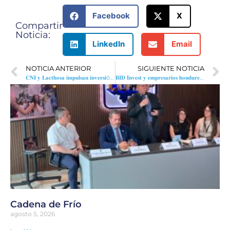
Facebook
X
Compartir
Noticia:
LinkedIn
Email
NOTICIA ANTERIOR
SIGUIENTE NOTICIA
𝐂𝐍𝐈 𝐲 𝐋𝐚𝐜𝐭𝐡𝐨𝐬𝐚 𝐢𝐦𝐩𝐮𝐥𝐬𝐚𝐧 𝐢𝐧𝐯𝐞𝐫𝐬𝐢ó𝐧 𝐞𝐬𝐭𝐫𝐚𝐭é𝐠𝐢𝐜𝐚 𝐝𝐞 $𝟏𝟓𝟎 𝐦𝐢𝐥𝐥𝐨𝐧𝐞𝐬 𝐩𝐚𝐫𝐚 𝐦𝐨𝐝𝐞𝐫𝐧𝐢𝐳𝐚𝐫 𝐥𝐚 𝐢𝐧𝐝𝐮𝐬𝐭𝐫𝐢𝐚 𝐥á𝐜𝐭𝐞𝐚 𝐞𝐧 𝐇𝐨𝐧𝐝𝐮𝐫𝐚𝐬
𝐁𝐈𝐃 𝐈𝐧𝐯𝐞𝐬𝐭 𝐲 𝐞𝐦𝐩𝐫𝐞𝐬𝐚𝐫𝐢𝐨𝐬 𝐡𝐨𝐧𝐝𝐮𝐫𝐞𝐧̃𝐨𝐬 𝐝𝐢𝐚𝐥𝐨𝐠𝐚𝐧 𝐬𝐨𝐛𝐫𝐞 𝐞𝐥 𝐟𝐮𝐭𝐮𝐫𝐨 𝐝𝐞 𝐩𝐫𝐨𝐲𝐞𝐜𝐭𝐨𝐬 𝐝𝐞 𝐢𝐧𝐯𝐞𝐫𝐬𝐢𝐨́𝐧 𝐞 𝐇𝐨𝐧𝐝𝐮𝐫𝐚𝐬
Cadena de Frío
agosto 5, 2026