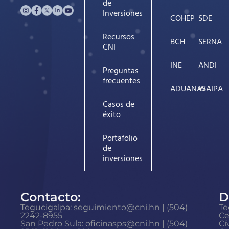
de
Inversiones
COHEP
SDE
Recursos
BCH
SERNA
CNI
INE
ANDI
Preguntas
frecuentes
ADUANAS
WAIPA
Casos de
éxito
Portafolio
de
inversiones
Contacto:
D
Tegucigalpa: seguimiento@cni.hn | (504)
Te
2242-8955
Ce
San Pedro Sula: oficinasps@cni.hn | (504)
Cí