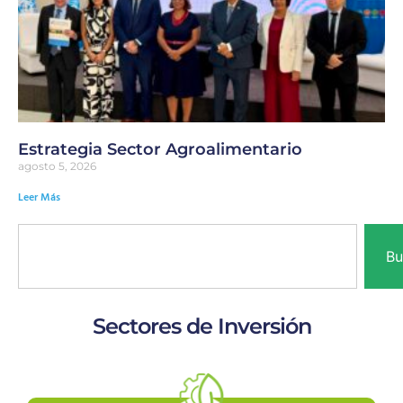
Estrategia Sector Agroalimentario
agosto 5, 2026
Leer Más
Bu
Sectores de Inversión