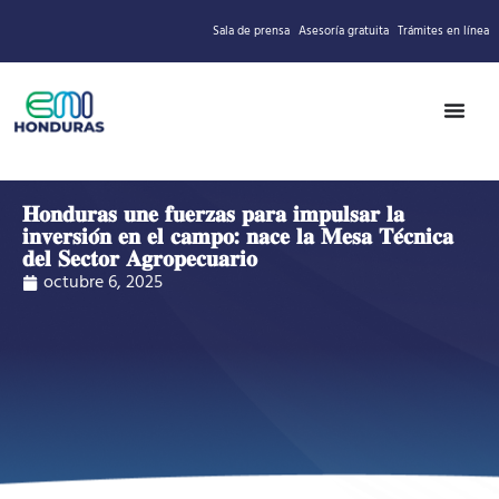
Sala de prensa
Asesoría gratuita
Trámites en línea
𝐇𝐨𝐧𝐝𝐮𝐫𝐚𝐬 𝐮𝐧𝐞 𝐟𝐮𝐞𝐫𝐳𝐚𝐬 𝐩𝐚𝐫𝐚 𝐢𝐦𝐩𝐮𝐥𝐬𝐚𝐫 𝐥𝐚
𝐢𝐧𝐯𝐞𝐫𝐬𝐢𝐨́𝐧 𝐞𝐧 𝐞𝐥 𝐜𝐚𝐦𝐩𝐨: 𝐧𝐚𝐜𝐞 𝐥𝐚 𝐌𝐞𝐬𝐚 𝐓𝐞́𝐜𝐧𝐢𝐜𝐚
𝐝𝐞𝐥 𝐒𝐞𝐜𝐭𝐨𝐫 𝐀𝐠𝐫𝐨𝐩𝐞𝐜𝐮𝐚𝐫𝐢𝐨
octubre 6, 2025