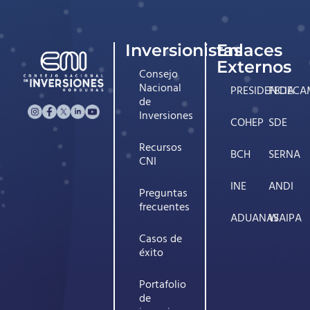
Inversionistas
Enlaces
Externos
Consejo
Nacional
PRESIDENCIA
FEDECA
de
Inversiones
COHEP
SDE
Recursos
BCH
SERNA
CNI
INE
ANDI
Preguntas
frecuentes
ADUANAS
WAIPA
Casos de
éxito
Portafolio
de