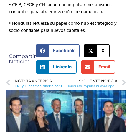
• CEIB, CEOE y CNI acuerdan impulsar mecanismos
conjuntos para atraer inversión iberoamericana.
• Honduras refuerza su papel como hub estratégico y
socio confiable para nuevos capitales.
Facebook
X
Compartir
Noticia:
LinkedIn
Email
NOTICIA ANTERIOR
SIGUIENTE NOTICIA
𝖢𝖭𝖨 𝗒 𝖥𝗎𝗇𝖽𝖺𝖼𝗂𝗈́𝗇 𝖬𝖺𝖽𝗋𝗂𝖽 𝗉𝗈𝗋 𝗅𝖺 𝖢𝗈𝗆𝗉𝖾𝗍𝗂𝗍𝗂𝗏𝗂𝖽𝖺𝖽 𝐒𝐞𝐥𝐥𝐚𝐧 𝐚𝐥𝐢𝐚𝐧𝐳𝐚 𝐩𝐚𝐫𝐚 𝐢𝐦𝐩𝐮𝐥𝐬𝐚𝐫 𝐢𝐧𝐯𝐞𝐫𝐬𝐢𝐨𝐧𝐞𝐬 𝐲 𝐜𝐨𝐨𝐩𝐞𝐫𝐚𝐜𝐢𝐨́𝐧 𝐞𝐦𝐩𝐫𝐞𝐬𝐚𝐫𝐢𝐚𝐥
Honduras impulsa nuevas oportunidades de exportación desde Puerto Cortés junto a la OPC y CNI