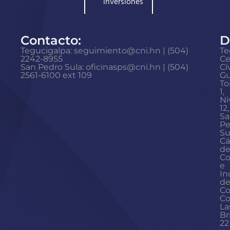
inversiones
Contacto:
D
Tegucigalpa: seguimiento@cni.hn | (504)
Te
2242-8955
Ce
San Pedro Sula: oficinasps@cni.hn | (504)
Cí
2561-6100 ext 109
Gu
To
1,
Ni
12,
Sa
Pe
Su
Cá
d
Co
e
In
d
Co
Co
La
Br
22