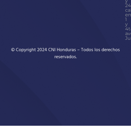
y
24
ca
en
1
y
4t
av
Ju
© Copyright 2024 CNI Honduras – Todos los derechos
reservados.