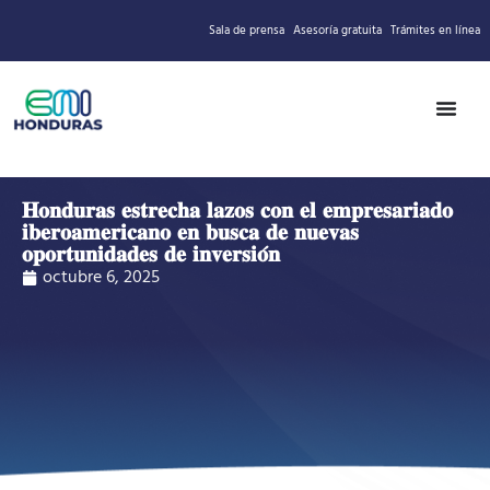
Sala de prensa
Asesoría gratuita
Trámites en línea
𝐇𝐨𝐧𝐝𝐮𝐫𝐚𝐬 𝐞𝐬𝐭𝐫𝐞𝐜𝐡𝐚 𝐥𝐚𝐳𝐨𝐬 𝐜𝐨𝐧 𝐞𝐥 𝐞𝐦𝐩𝐫𝐞𝐬𝐚𝐫𝐢𝐚𝐝𝐨
𝐢𝐛𝐞𝐫𝐨𝐚𝐦𝐞𝐫𝐢𝐜𝐚𝐧𝐨 𝐞𝐧 𝐛𝐮𝐬𝐜𝐚 𝐝𝐞 𝐧𝐮𝐞𝐯𝐚𝐬
𝐨𝐩𝐨𝐫𝐭𝐮𝐧𝐢𝐝𝐚𝐝𝐞𝐬 𝐝𝐞 𝐢𝐧𝐯𝐞𝐫𝐬𝐢𝐨́𝐧
octubre 6, 2025