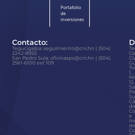
Portafolio
de
inversiones
Contacto:
D
Tegucigalpa: seguimiento@cni.hn | (504)
Te
2242-8955
Ce
San Pedro Sula: oficinasps@cni.hn | (504)
Cí
2561-6100 ext 109
Gu
To
1,
Ni
12,
Sa
Pe
Su
Cá
d
Co
e
In
d
Co