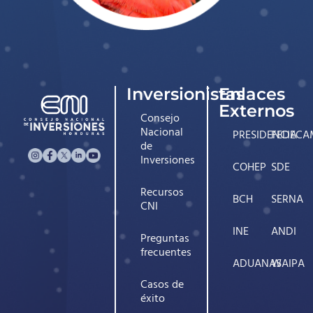
Inversionistas
Enlaces
Externos
Consejo
Nacional
PRESIDENCIA
FEDECA
de
Inversiones
COHEP
SDE
Recursos
BCH
SERNA
CNI
INE
ANDI
Preguntas
frecuentes
ADUANAS
WAIPA
Casos de
éxito