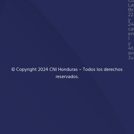
Co
La
Br
22
y
24
ca
en
1
y
4t
av
Ju
© Copyright 2024 CNI Honduras – Todos los derechos
reservados.