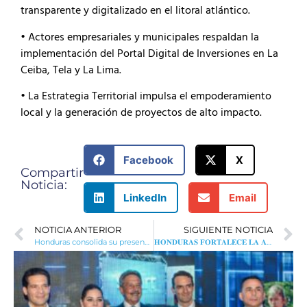
transparente y digitalizado en el litoral atlántico.
• Actores empresariales y municipales respaldan la
implementación del Portal Digital de Inversiones en La
Ceiba, Tela y La Lima.
• La Estrategia Territorial impulsa el empoderamiento
local y la generación de proyectos de alto impacto.
Facebook
X
Compartir
Noticia:
LinkedIn
Email
NOTICIA ANTERIOR
SIGUIENTE NOTICIA
Honduras consolida su presencia global con más de $58 millones en nuevas inversiones durante el primer trimestre de 2025
𝐇𝐎𝐍𝐃𝐔𝐑𝐀𝐒 𝐅𝐎𝐑𝐓𝐀𝐋𝐄𝐂𝐄 𝐋𝐀 𝐀𝐌𝐈𝐒𝐓𝐀𝐃 𝐘 𝐂𝐎𝐎𝐏𝐄𝐑𝐀𝐂𝐈𝐎́𝐍 𝐂𝐎𝐌𝐄𝐑𝐂𝐈𝐀𝐋 𝐂𝐎𝐍 𝐄𝐄.𝐔𝐔.