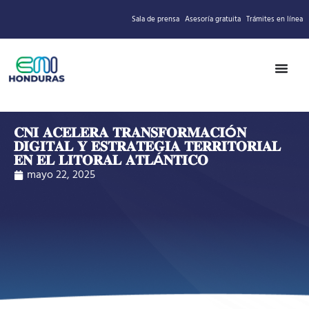
Sala de prensa
Asesoría gratuita
Trámites en línea
𝐂𝐍𝐈 𝐀𝐂𝐄𝐋𝐄𝐑𝐀 𝐓𝐑𝐀𝐍𝐒𝐅𝐎𝐑𝐌𝐀𝐂𝐈Ó𝐍
𝐃𝐈𝐆𝐈𝐓𝐀𝐋 𝐘 𝐄𝐒𝐓𝐑𝐀𝐓𝐄𝐆𝐈𝐀 𝐓𝐄𝐑𝐑𝐈𝐓𝐎𝐑𝐈𝐀𝐋
𝐄𝐍 𝐄𝐋 𝐋𝐈𝐓𝐎𝐑𝐀𝐋 𝐀𝐓𝐋Á𝐍𝐓𝐈𝐂𝐎
mayo 22, 2025