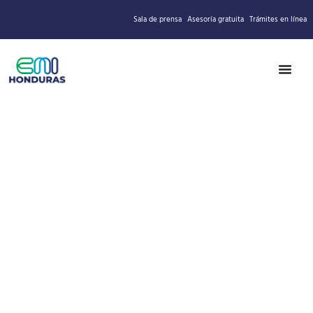
Sala de prensa
Asesoría gratuita
Trámites en línea
HONDURAS: UN PAÍS
PARA
INVERTIR, CRECER Y
VIVIR